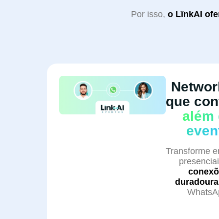
Por isso,
o LïnkAI of
Networ
que con
além
even
Transforme e
presencia
conexõ
duradoura
WhatsA