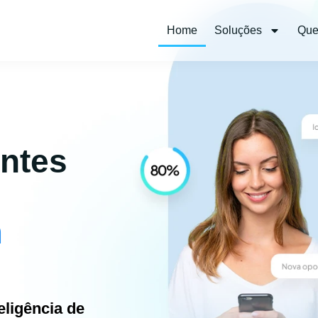
Home
Soluções
Qu
entes
m
eligência de